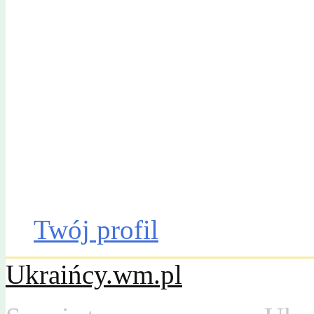
Gazeta Olsztyńska
Katalog firm
Drobniak
Moto
Dom
Praca
Twój profil
Ukraińcy.wm.pl