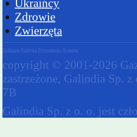
Ukraińcy
Zdrowie
Zwierzęta
Reklama
Polityka Prywatności
Kontakt
copyright © 2001-2026 Gaz
zastrzeżone, Galindia Sp. z 
7B
Galindia Sp. z o. o. jest c