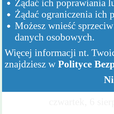
Żądać ich poprawiania l
Żądać ograniczenia ich p
Możesz wnieść sprzeciw
danych osobowych.
Więcej informacji nt. Twoic
znajdziesz w
Polityce Bez
Ni
Dzisiaj jest
czwartek, 6 sie
Sławy, Wincentego