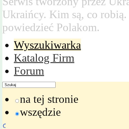
Serwis tworzony przez Ukr
Ukraińcy. Kim są, co robią
powiedzieć Polakom.
Wyszukiwarka
Katalog Firm
Forum
na tej stronie
wszędzie