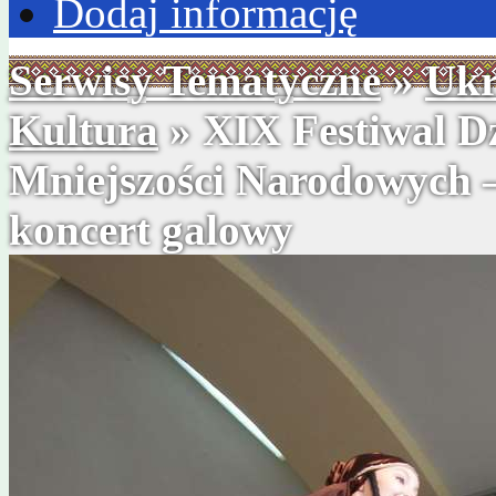
Dodaj informację
Serwisy Tematyczne
»
Ukr
Kultura
» XIX Festiwal D
Mniejszości Narodowych —
koncert galowy