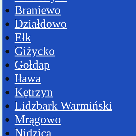
Braniewo
Działdowo
Ełk
Giżycko
Gołdap
Iława
Kętrzyn
Lidzbark Warmiński
Mrągowo
Nidzica