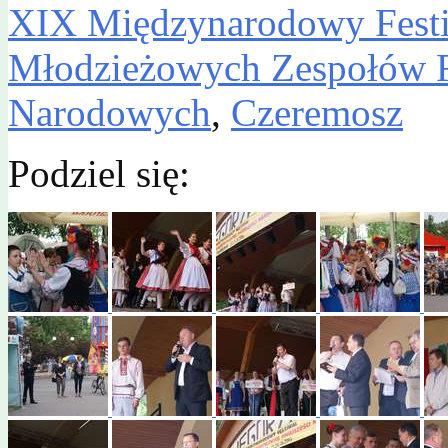
XIX Międzynarodowy Festi
Młodzieżowych Zespołów F
Narodowych
,
Czeremosz
Podziel się: