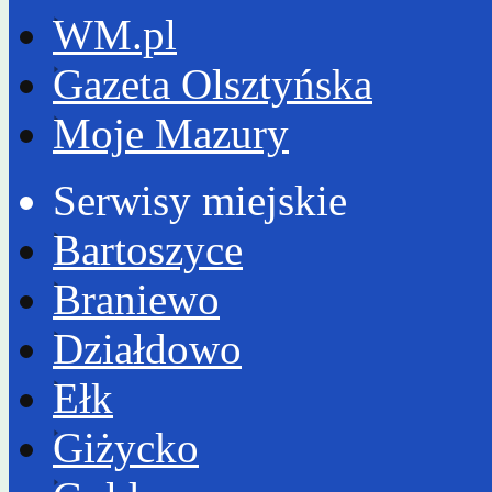
WM.pl
Gazeta Olsztyńska
Moje Mazury
Serwisy miejskie
Bartoszyce
Braniewo
Działdowo
Ełk
Giżycko