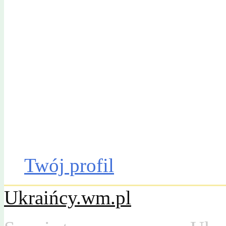
Gazeta Olsztyńska
Katalog firm
Drobniak
Moto
Dom
Praca
Twój profil
Ukraińcy.wm.pl