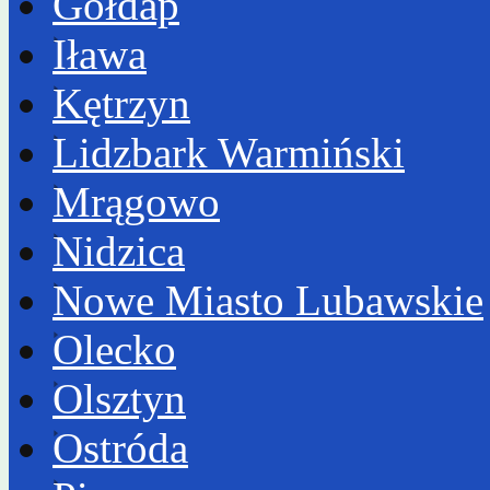
Gołdap
Iława
Kętrzyn
Lidzbark Warmiński
Mrągowo
Nidzica
Nowe Miasto Lubawskie
Olecko
Olsztyn
Ostróda