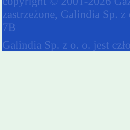
copyright © 2001-2026 Gaz
zastrzeżone, Galindia Sp. z 
7B
Galindia Sp. z o. o. jest c