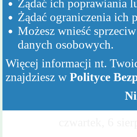
Żądać ich poprawiania l
Żądać ograniczenia ich p
Możesz wnieść sprzeciw
danych osobowych.
Więcej informacji nt. Twoic
znajdziesz w
Polityce Bez
Ni
Dzisiaj jest
czwartek, 6 sie
Sławy, Wincentego