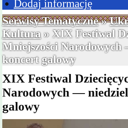
Dodaj informację
Serwisy Tematyczne
»
Ukr
Kultura
» XIX Festiwal D
Mniejszości Narodowych —
koncert galowy
XIX Festiwal Dziecięcy
Narodowych — niedziela
galowy