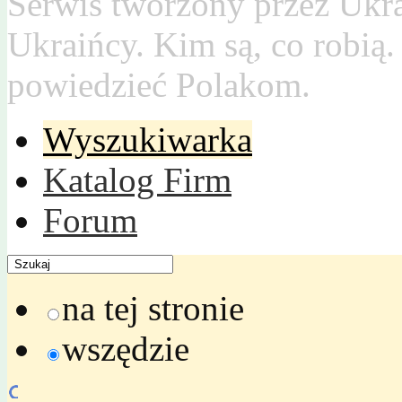
Serwis tworzony przez Ukr
Ukraińcy. Kim są, co robią
powiedzieć Polakom.
Wyszukiwarka
Katalog Firm
Forum
na tej stronie
wszędzie