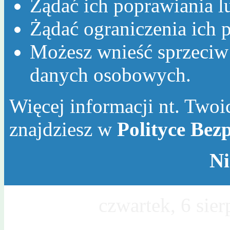
Żądać ich poprawiania l
Żądać ograniczenia ich p
Możesz wnieść sprzeciw
danych osobowych.
Więcej informacji nt. Twoic
znajdziesz w
Polityce Bez
Ni
Dzisiaj jest
czwartek, 6 sie
Sławy, Wincentego