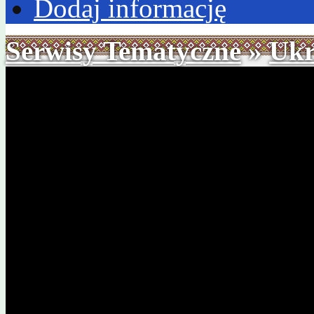
Dodaj informację
Serwisy Tematyczne
»
Ukr