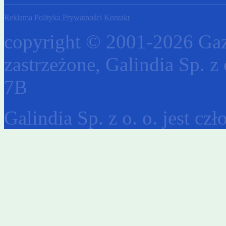
Reklama
Polityka Prywatności
Kontakt
copyright © 2001-2026 Gaz
zastrzeżone, Galindia Sp. z 
7B
Galindia Sp. z o. o. jest c