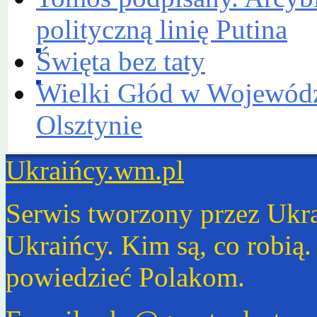
polityczną linię Putina
Święta bez taty
Wielki Głód w Wojewódzk
Olsztynie
Ukraińcy.wm.pl
Serwis tworzony przez Ukr
Ukraińcy. Kim są, co robią
powiedzieć Polakom.