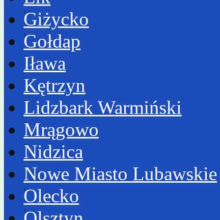
Giżycko
Gołdap
Iława
Kętrzyn
Lidzbark Warmiński
Mrągowo
Nidzica
Nowe Miasto Lubawskie
Olecko
Olsztyn