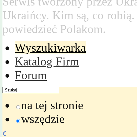
Serwis tworzony przez Ukr
Ukraińcy. Kim są, co robią
powiedzieć Polakom.
Wyszukiwarka
Katalog Firm
Forum
na tej stronie
wszędzie