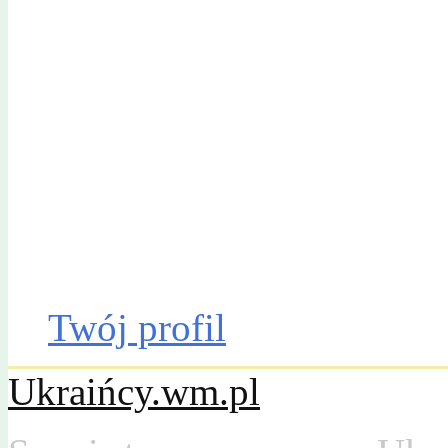
Gazeta Olsztyńska
Katalog firm
Drobniak
Moto
Dom
Praca
Twój profil
Ukraińcy.wm.pl