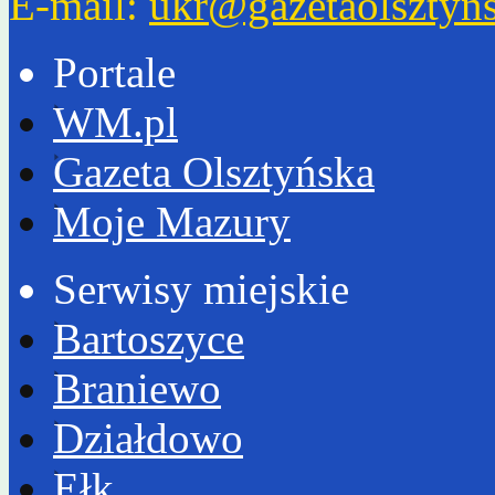
E-mail:
ukr@gazetaolsztyns
Portale
WM.pl
Gazeta Olsztyńska
Moje Mazury
Serwisy miejskie
Bartoszyce
Braniewo
Działdowo
Ełk