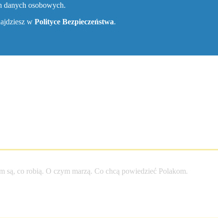
ch danych osobowych.
znajdziesz w
Polityce Bezpieczeństwa
.
entego
m są, co robią. O czym marzą. Co chcą powiedzieć Polakom.