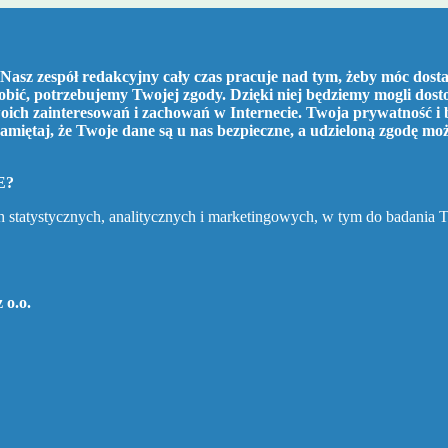
Nasz zespół redakcyjny cały czas pracuje nad tym, żeby móc dostar
robić, potrzebujemy Twojej zgody. Dzięki niej będziemy mogli dos
ich zainteresowań i zachowań w Internecie. Twoja prywatność i 
amiętaj, że Twoje dane są u nas bezpieczne, a udzieloną zgodę mo
E?
h statystycznych, analitycznych i marketingowych, w tym do badania 
 o.o.