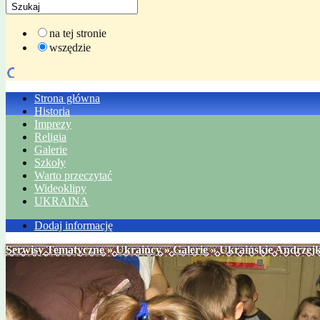
na tej stronie
wszędzie
Strona główna
Historia
Imprezy
Religia
Galerie
Szkoły
Warto przeczytać
Wideoklipy
UKRAINA
Dodaj informację
Serwisy Tematyczne
»
Ukraińcy
»
Galerie
» Ukraińskie Andrzejk