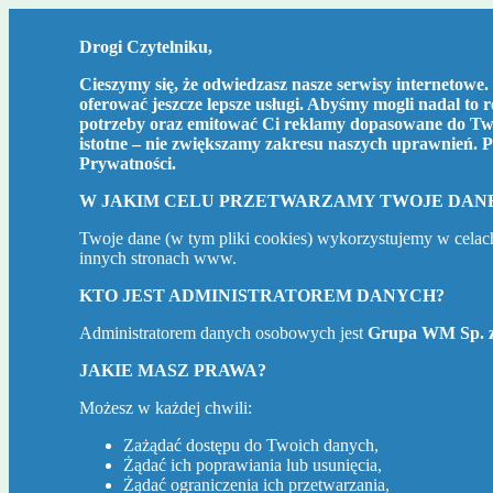
Drogi Czytelniku,
Cieszymy się, że odwiedzasz nasze serwisy internetowe. 
oferować jeszcze lepsze usługi. Abyśmy mogli nadal to 
potrzeby oraz emitować Ci reklamy dopasowane do Two
istotne – nie zwiększamy zakresu naszych uprawnień. P
Prywatności
.
W JAKIM CELU PRZETWARZAMY TWOJE DAN
Twoje dane (w tym pliki cookies) wykorzystujemy w celac
innych stronach www.
KTO JEST ADMINISTRATOREM DANYCH?
Administratorem danych osobowych jest
Grupa WM Sp. z
JAKIE MASZ PRAWA?
Możesz w każdej chwili:
Zażądać dostępu do Twoich danych,
Żądać ich poprawiania lub usunięcia,
Żądać ograniczenia ich przetwarzania,