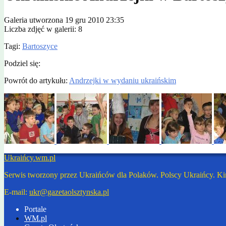
Galeria utworzona 19 gru 2010 23:35
Liczba zdjęć w galerii: 8
Tagi:
Bartoszyce
Podziel się:
Powrót do artykułu:
Andrzejki w wydaniu ukraińskim
Ukraińcy.wm.pl
Serwis tworzony przez Ukraińców dla Polaków. Polscy Ukraińcy. Ki
E-mail:
ukr@gazetaolsztynska.pl
Portale
WM.pl