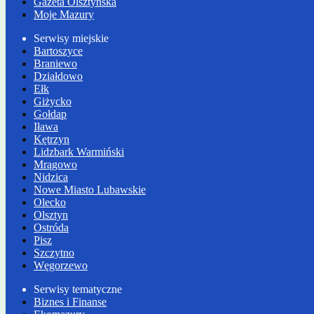
Gazeta Olsztyńska
Moje Mazury
Serwisy miejskie
Bartoszyce
Braniewo
Działdowo
Ełk
Giżycko
Gołdap
Iława
Kętrzyn
Lidzbark Warmiński
Mrągowo
Nidzica
Nowe Miasto Lubawskie
Olecko
Olsztyn
Ostróda
Pisz
Szczytno
Węgorzewo
Serwisy tematyczne
Biznes i Finanse