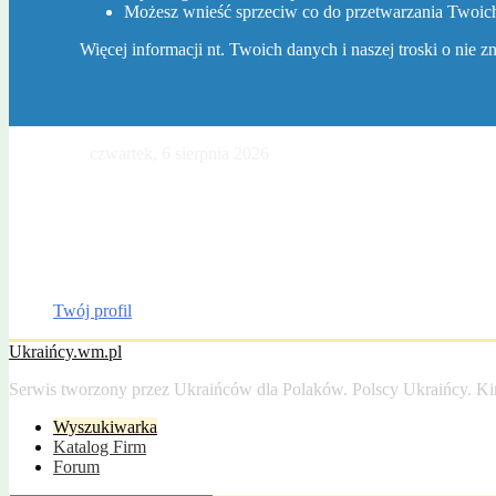
Możesz wnieść sprzeciw co do przetwarzania Twoi
Więcej informacji nt. Twoich danych i naszej troski o nie 
Dzisiaj jest
czwartek, 6 sierpnia 2026
. Imieniny Jakuba, Sławy, Winc
Gazeta Olsztyńska
Katalog firm
Drobniak
Moto
Dom
Praca
Twój profil
Ukraińcy.wm.pl
Serwis tworzony przez Ukraińców dla Polaków. Polscy Ukraińcy. Ki
Wyszukiwarka
Katalog Firm
Forum