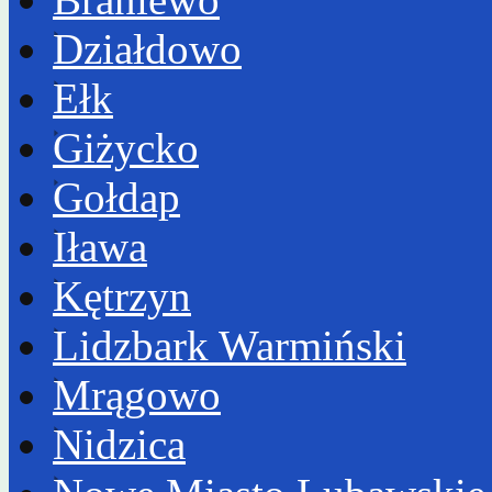
Działdowo
Ełk
Giżycko
Gołdap
Iława
Kętrzyn
Lidzbark Warmiński
Mrągowo
Nidzica