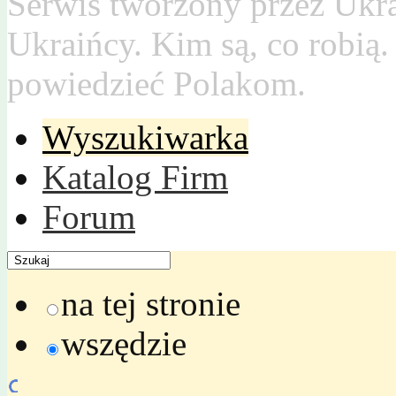
Serwis tworzony przez Ukr
Ukraińcy. Kim są, co robią
powiedzieć Polakom.
Wyszukiwarka
Katalog Firm
Forum
na tej stronie
wszędzie