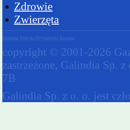
Zdrowie
Zwierzęta
Reklama
Polityka Prywatności
Kontakt
copyright © 2001-2026 Gaz
zastrzeżone, Galindia Sp. z 
7B
Galindia Sp. z o. o. jest c