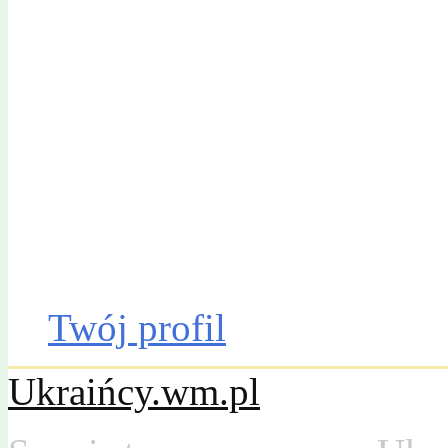
Gazeta Olsztyńska
Katalog firm
Drobniak
Moto
Dom
Praca
Twój profil
Ukraińcy.wm.pl