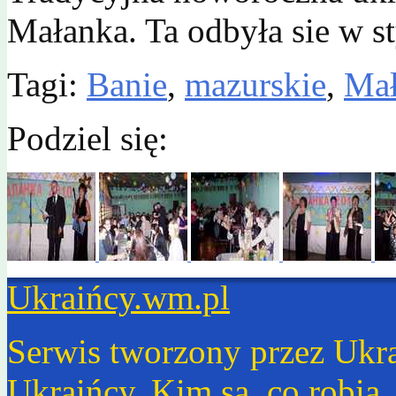
Małanka. Ta odbyła sie w 
Tagi:
Banie
,
mazurskie
,
Mał
Podziel się:
Ukraińcy.wm.pl
Serwis tworzony przez Ukr
Ukraińcy. Kim są, co robią