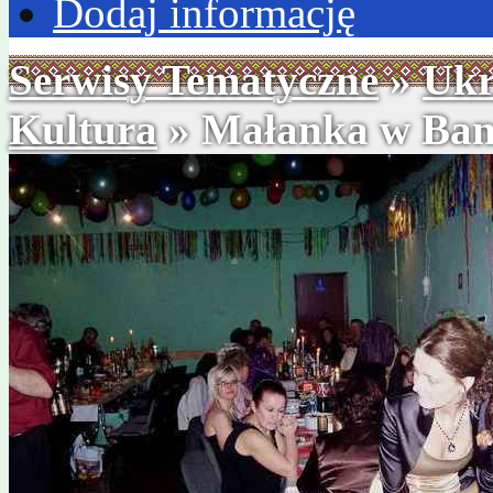
Dodaj informację
Serwisy Tematyczne
»
Ukr
Kultura
» Małanka w Ban