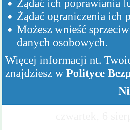
Żądać ich poprawiania l
Żądać ograniczenia ich p
Możesz wnieść sprzeciw
danych osobowych.
Więcej informacji nt. Twoic
znajdziesz w
Polityce Bez
Ni
Dzisiaj jest
czwartek, 6 sie
Sławy, Wincentego