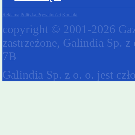
Reklama
Polityka Prywatności
Kontakt
copyright © 2001-2026 Gaz
zastrzeżone, Galindia Sp. z 
7B
Galindia Sp. z o. o. jest c