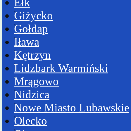
Ełk
Giżycko
Gołdap
Iława
Kętrzyn
Lidzbark Warmiński
Mrągowo
Nidzica
Nowe Miasto Lubawskie
Olecko