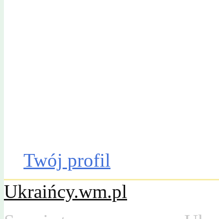
Gazeta Olsztyńska
Katalog firm
Drobniak
Moto
Dom
Praca
Twój profil
Ukraińcy.wm.pl