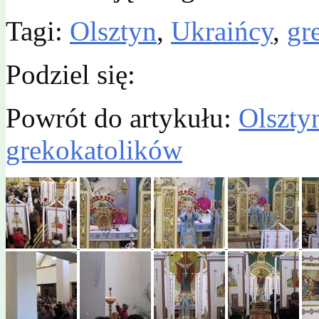
Tagi:
Olsztyn
,
Ukraińcy
,
gr
Podziel się:
Powrót do artykułu:
Olsztyn
grekokatolików