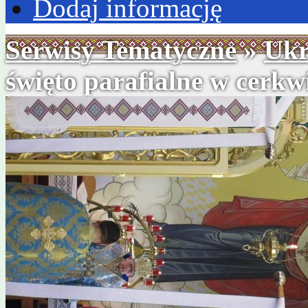
Dodaj informację
Serwisy Tematyczne
»
Ukr
święto parafialne w cerkw