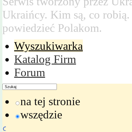
Serwis tworzony przez Ukr
Ukraińcy. Kim są, co robią
powiedzieć Polakom.
Wyszukiwarka
Katalog Firm
Forum
na tej stronie
wszędzie