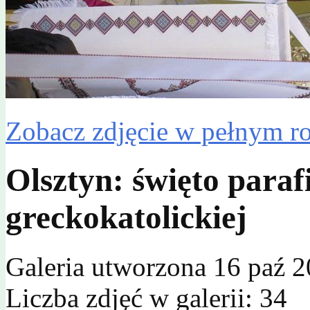
Zobacz zdjęcie w pełnym r
Olsztyn: święto paraf
greckokatolickiej
Galeria utworzona 16 paź 
Liczba zdjęć w galerii: 34