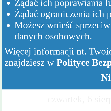
Żądać ich poprawiania l
Żądać ograniczenia ich p
Możesz wnieść sprzeciw
danych osobowych.
Więcej informacji nt. Twoic
znajdziesz w
Polityce Bez
Ni
Dzisiaj jest
czwartek, 6 sie
Sławy, Wincentego