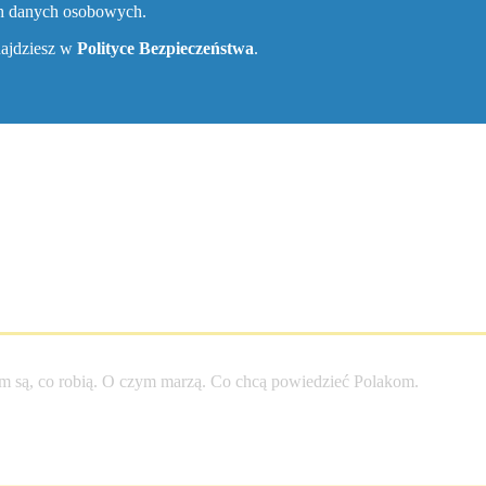
ch danych osobowych.
znajdziesz w
Polityce Bezpieczeństwa
.
entego
m są, co robią. O czym marzą. Co chcą powiedzieć Polakom.