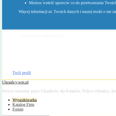
Możesz wnieść sprzeciw co do przetwarzania Twoi
Więcej informacji nt. Twoich danych i naszej troski o nie 
Dzisiaj jest
czwartek, 6 sierpnia 2026
. Imieniny Jakuba, Sławy, Winc
Gazeta Olsztyńska
Katalog firm
Drobniak
Moto
Dom
Praca
Twój profil
Ukraińcy.wm.pl
Serwis tworzony przez Ukraińców dla Polaków. Polscy Ukraińcy. Ki
Wyszukiwarka
Katalog Firm
Forum