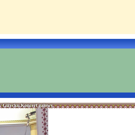
 Giżycku.Koncert galowy