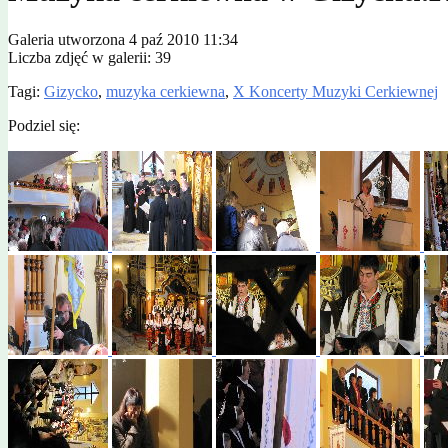
Galeria utworzona 4 paź 2010 11:34
Liczba zdjęć w galerii: 39
Tagi:
Gizycko
,
muzyka cerkiewna
,
X Koncerty Muzyki Cerkiewnej
Podziel się: