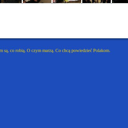
m są, co robią. O czym marzą. Co chcą powiedzieć Polakom.