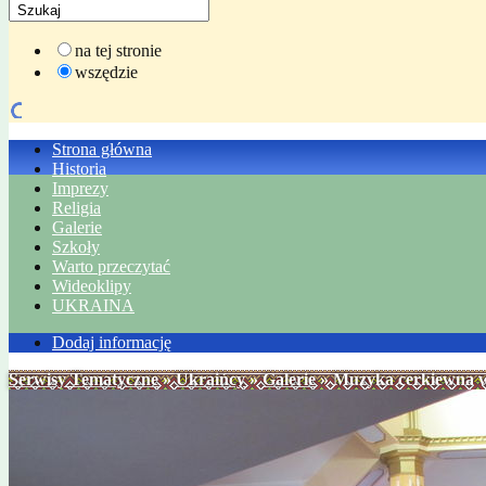
na tej stronie
wszędzie
Strona główna
Historia
Imprezy
Religia
Galerie
Szkoły
Warto przeczytać
Wideoklipy
UKRAINA
Dodaj informację
Serwisy Tematyczne
»
Ukraińcy
»
Galerie
» Muzyka cerkiewna w