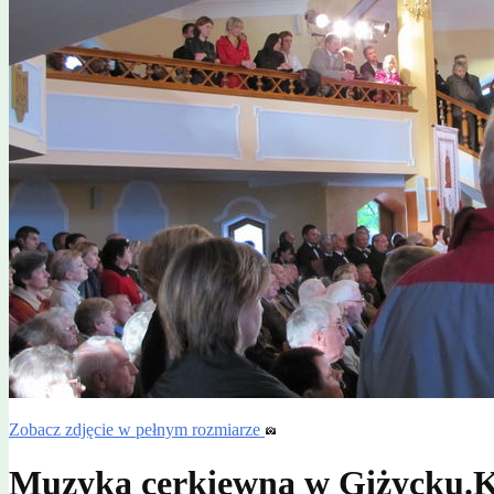
Zobacz zdjęcie w pełnym rozmiarze
Muzyka cerkiewna w Giżycku.K