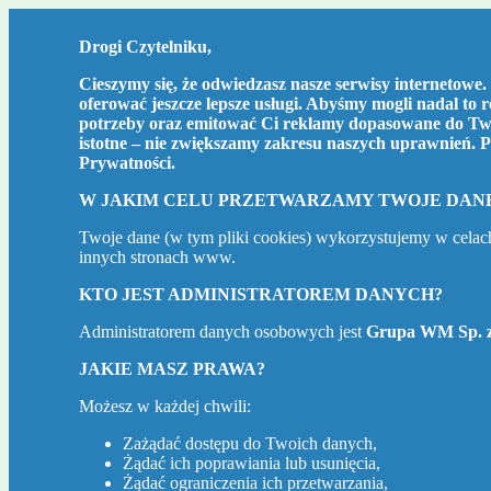
Drogi Czytelniku,
Cieszymy się, że odwiedzasz nasze serwisy internetowe. 
oferować jeszcze lepsze usługi. Abyśmy mogli nadal to 
potrzeby oraz emitować Ci reklamy dopasowane do Two
istotne – nie zwiększamy zakresu naszych uprawnień. P
Prywatności
.
W JAKIM CELU PRZETWARZAMY TWOJE DAN
Twoje dane (w tym pliki cookies) wykorzystujemy w celac
innych stronach www.
KTO JEST ADMINISTRATOREM DANYCH?
Administratorem danych osobowych jest
Grupa WM Sp. z
JAKIE MASZ PRAWA?
Możesz w każdej chwili:
Zażądać dostępu do Twoich danych,
Żądać ich poprawiania lub usunięcia,
Żądać ograniczenia ich przetwarzania,