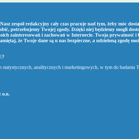
Nasz zespół redakcyjny cały czas pracuje nad tym, żeby móc dostar
robić, potrzebujemy Twojej zgody. Dzięki niej będziemy mogli dos
ich zainteresowań i zachowań w Internecie. Twoja prywatność i 
amiętaj, że Twoje dane są u nas bezpieczne, a udzieloną zgodę mo
E?
h statystycznych, analitycznych i marketingowych, w tym do badania 
 o.o.