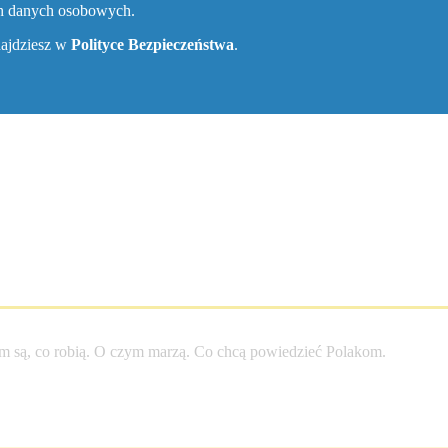
ch danych osobowych.
znajdziesz w
Polityce Bezpieczeństwa
.
entego
m są, co robią. O czym marzą. Co chcą powiedzieć Polakom.