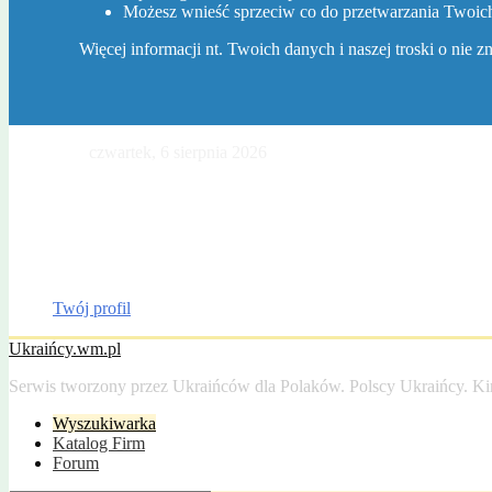
Możesz wnieść sprzeciw co do przetwarzania Twoi
Więcej informacji nt. Twoich danych i naszej troski o nie 
Dzisiaj jest
czwartek, 6 sierpnia 2026
. Imieniny Jakuba, Sławy, Winc
Gazeta Olsztyńska
Katalog firm
Drobniak
Moto
Dom
Praca
Twój profil
Ukraińcy.wm.pl
Serwis tworzony przez Ukraińców dla Polaków. Polscy Ukraińcy. Ki
Wyszukiwarka
Katalog Firm
Forum