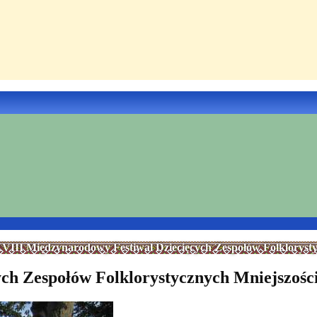
VIII Międzynarodowy Festiwal Dziecięcych Zespołów Folklorys
ych Zespołów Folklorystycznych Mniejszoś