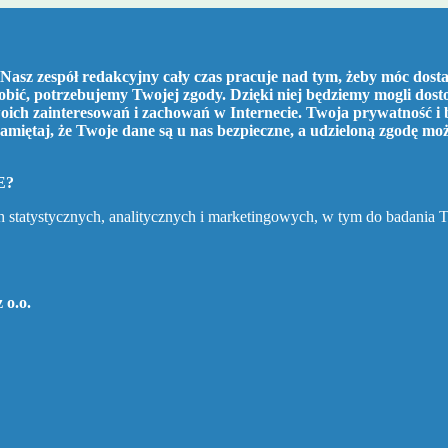
Nasz zespół redakcyjny cały czas pracuje nad tym, żeby móc dostar
robić, potrzebujemy Twojej zgody. Dzięki niej będziemy mogli dos
ich zainteresowań i zachowań w Internecie. Twoja prywatność i 
amiętaj, że Twoje dane są u nas bezpieczne, a udzieloną zgodę mo
E?
h statystycznych, analitycznych i marketingowych, w tym do badania 
 o.o.