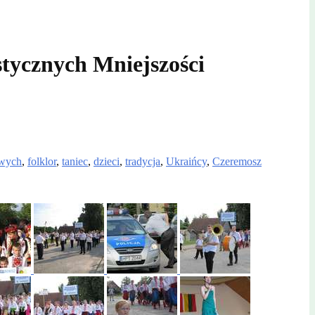
tycznych Mniejszości
owych
,
folklor
,
taniec
,
dzieci
,
tradycja
,
Ukraińcy
,
Czeremosz