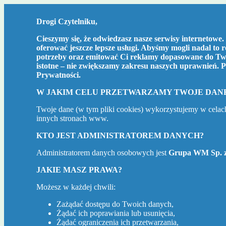
Drogi Czytelniku,
Cieszymy się, że odwiedzasz nasze serwisy internetowe. 
oferować jeszcze lepsze usługi. Abyśmy mogli nadal to 
potrzeby oraz emitować Ci reklamy dopasowane do Two
istotne – nie zwiększamy zakresu naszych uprawnień. P
Prywatności
.
W JAKIM CELU PRZETWARZAMY TWOJE DAN
Twoje dane (w tym pliki cookies) wykorzystujemy w celac
innych stronach www.
KTO JEST ADMINISTRATOREM DANYCH?
Administratorem danych osobowych jest
Grupa WM Sp. z
JAKIE MASZ PRAWA?
Możesz w każdej chwili:
Zażądać dostępu do Twoich danych,
Żądać ich poprawiania lub usunięcia,
Żądać ograniczenia ich przetwarzania,