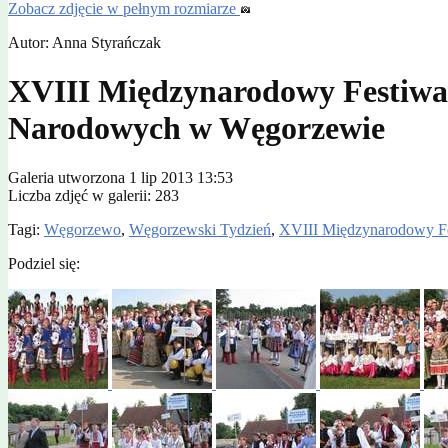
Zobacz zdjęcie w pełnym rozmiarze
Autor: Anna Styrańczak
XVIII Międzynarodowy Festiwal
Narodowych w Węgorzewie
Galeria utworzona 1 lip 2013 13:53
Liczba zdjęć w galerii: 283
Tagi:
Węgorzewo
,
Węgorzewski Tydzień
,
XVIII Międzynarodowy Fe
Podziel się: