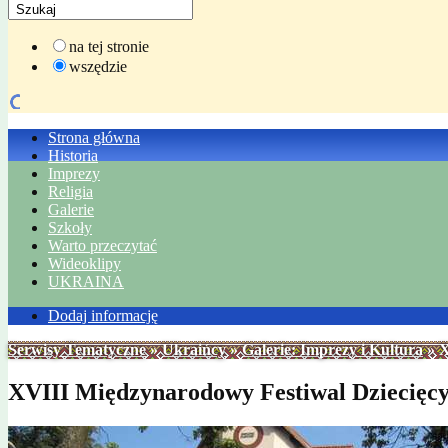
na tej stronie
wszędzie
Strona główna
Historia
Imprezy
Religia
Galerie
Szkoły
Warto przeczytać
Wideoklipy
UKRAINA
Dodaj informację
Serwisy Tematyczne
»
Ukraińcy
»
Galerie: Imprezy i Kultura
» X
XVIII Międzynarodowy Festiwal Dziecięc