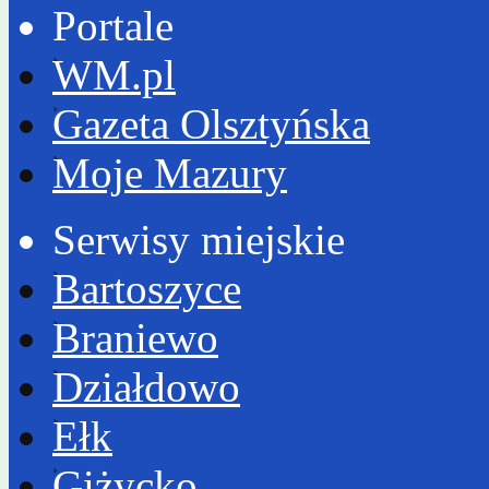
Portale
WM.pl
Gazeta Olsztyńska
Moje Mazury
Serwisy miejskie
Bartoszyce
Braniewo
Działdowo
Ełk
Giżycko