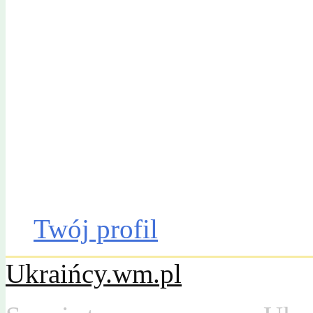
Gazeta Olsztyńska
Katalog firm
Drobniak
Moto
Dom
Praca
Twój profil
Ukraińcy.wm.pl