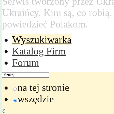
Serwis tworzony przez Ukr
Ukraińcy. Kim są, co robią
powiedzieć Polakom.
Wyszukiwarka
Katalog Firm
Forum
na tej stronie
wszędzie