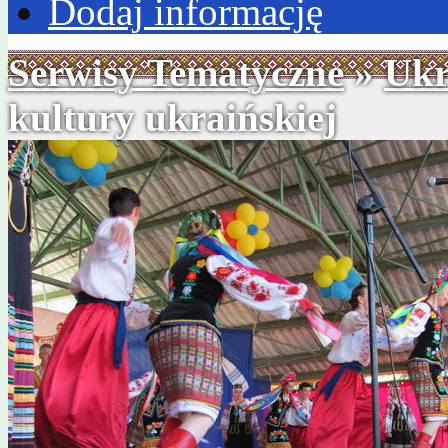
Dodaj informację
Serwisy Tematyczne
»
Ukr
kultury ukraińskiej