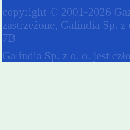
copyright © 2001-2026 Gaz
zastrzeżone, Galindia Sp. z 
7B
Galindia Sp. z o. o. jest c