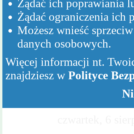
Żądać ich poprawiania l
Żądać ograniczenia ich p
Możesz wnieść sprzeciw
danych osobowych.
Więcej informacji nt. Twoic
znajdziesz w
Polityce Bez
Ni
Dzisiaj jest
czwartek, 6 sie
Sławy, Wincentego