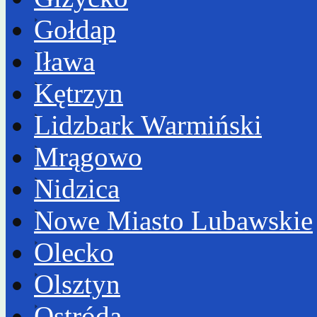
Gołdap
Iława
Kętrzyn
Lidzbark Warmiński
Mrągowo
Nidzica
Nowe Miasto Lubawskie
Olecko
Olsztyn
Ostróda