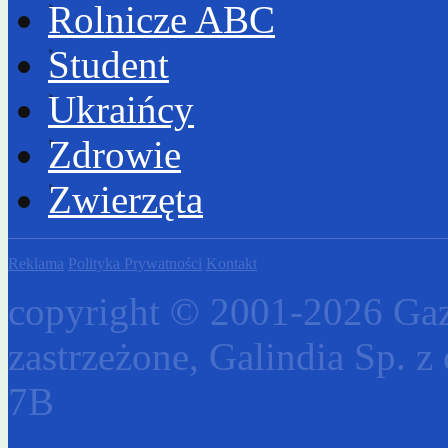
Rolnicze ABC
Student
Ukraińcy
Zdrowie
Zwierzęta
Reklama
Polityka Prywatności
Kontakt
copyright © 2001-2026 Gaz
zastrzeżone, Galindia Sp. z 
7B