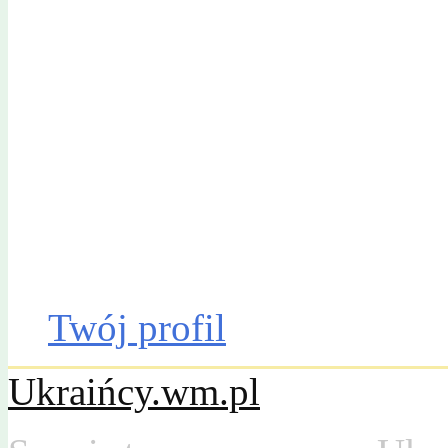
Gazeta Olsztyńska
Katalog firm
Drobniak
Moto
Dom
Praca
Twój profil
Ukraińcy.wm.pl