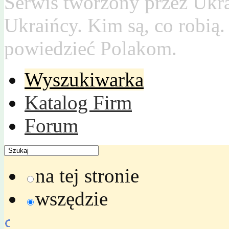
Serwis tworzony przez Ukr
Ukraińcy. Kim są, co robią
powiedzieć Polakom.
Wyszukiwarka
Katalog Firm
Forum
na tej stronie
wszędzie