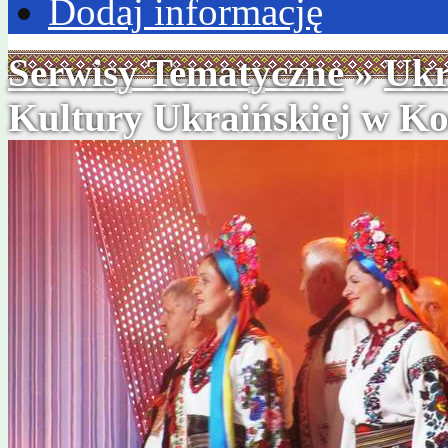
Dodaj informację
Serwisy Tematyczne
»
Ukr
Kultury Ukraińskiej w Ko