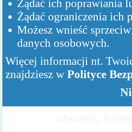
Żądać ich poprawiania l
Żądać ograniczenia ich p
Możesz wnieść sprzeciw
danych osobowych.
Więcej informacji nt. Twoic
znajdziesz w
Polityce Bez
Ni
Dzisiaj jest
czwartek, 6 sie
Sławy, Wincentego