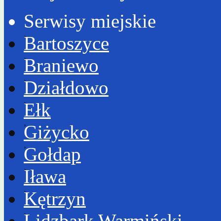
Serwisy miejskie
Bartoszyce
Braniewo
Działdowo
Ełk
Giżycko
Gołdap
Iława
Kętrzyn
Lidzbark Warmiński