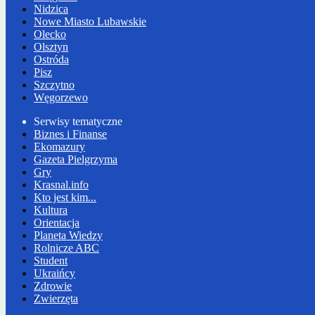
Nidzica
Nowe Miasto Lubawskie
Olecko
Olsztyn
Ostróda
Pisz
Szczytno
Węgorzewo
Serwisy tematyczne
Biznes i Finanse
Ekomazury
Gazeta Pielgrzyma
Gry
Krasnal.info
Kto jest kim...
Kultura
Orientacja
Planeta Wiedzy
Rolnicze ABC
Student
Ukraińcy
Zdrowie
Zwierzęta