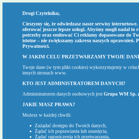
Drogi Czytelniku,
Cieszymy się, że odwiedzasz nasze serwisy internetowe. 
oferować jeszcze lepsze usługi. Abyśmy mogli nadal to 
potrzeby oraz emitować Ci reklamy dopasowane do Two
istotne – nie zwiększamy zakresu naszych uprawnień. P
Prywatności
.
W JAKIM CELU PRZETWARZAMY TWOJE DAN
Twoje dane (w tym pliki cookies) wykorzystujemy w celac
innych stronach www.
KTO JEST ADMINISTRATOREM DANYCH?
Administratorem danych osobowych jest
Grupa WM Sp. z
JAKIE MASZ PRAWA?
Możesz w każdej chwili:
Zażądać dostępu do Twoich danych,
Żądać ich poprawiania lub usunięcia,
Żądać ograniczenia ich przetwarzania,