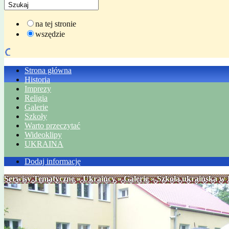
na tej stronie
wszędzie
Strona główna
Historia
Imprezy
Religia
Galerie
Szkoły
Warto przeczytać
Wideoklipy
UKRAINA
Dodaj informację
Serwisy Tematyczne
»
Ukraińcy
»
Galerie
» Szkoła ukraińska w 