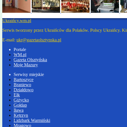
Ukraińcy.wm.pl
Serwis tworzony przez Ukraińców dla Polaków. Polscy Ukraińcy. Ki
E-mail:
ukr@gazetaolsztynska.pl
Portale
WM.pl
Gazeta Olsztyńska
Moje Mazury
Serwisy miejskie
Bartoszyce
Braniewo
Działdowo
Ełk
Giżycko
Gołdap
Iława
Kętrzyn
Lidzbark Warmiński
Mrągowo