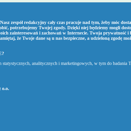
Nasz zespół redakcyjny cały czas pracuje nad tym, żeby móc dostar
robić, potrzebujemy Twojej zgody. Dzięki niej będziemy mogli dos
ich zainteresowań i zachowań w Internecie. Twoja prywatność i 
amiętaj, że Twoje dane są u nas bezpieczne, a udzieloną zgodę mo
E?
h statystycznych, analitycznych i marketingowych, w tym do badania 
 o.o.