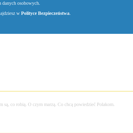
ch danych osobowych.
znajdziesz w
Polityce Bezpieczeństwa
.
entego
m są, co robią. O czym marzą. Co chcą powiedzieć Polakom.