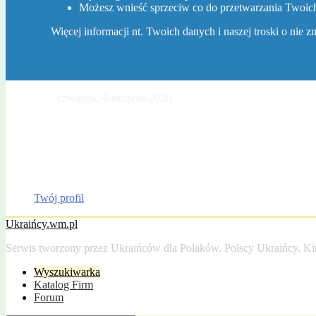
Możesz wnieść sprzeciw co do przetwarzania Twoi
Więcej informacji nt. Twoich danych i naszej troski o nie 
Dzisiaj jest
czwartek, 6 sierpnia 2026
. Imieniny Jakuba, Sławy, Winc
Gazeta Olsztyńska
Katalog firm
Drobniak
Moto
Dom
Praca
Twój profil
Ukraińcy.wm.pl
Serwis tworzony przez Ukraińców dla Polaków. Polscy Ukraińcy. Ki
Wyszukiwarka
Katalog Firm
Forum