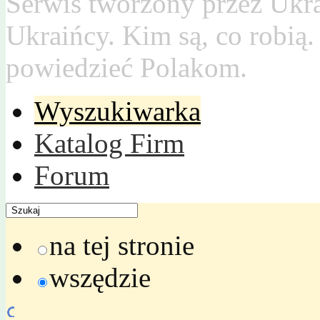
Serwis tworzony przez Ukr
Ukraińcy. Kim są, co robią
powiedzieć Polakom.
Wyszukiwarka
Katalog Firm
Forum
na tej stronie
wszędzie