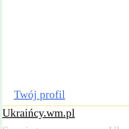
Gazeta Olsztyńska
Katalog firm
Drobniak
Moto
Dom
Praca
Twój profil
Ukraińcy.wm.pl