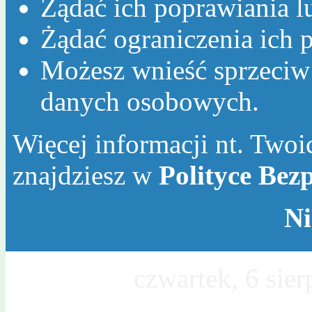
Żądać ich poprawiania l
Żądać ograniczenia ich p
Możesz wnieść sprzeciw
danych osobowych.
Więcej informacji nt. Twoic
znajdziesz w
Polityce Bez
Ni
Dzisiaj jest
czwartek, 6 sie
Sławy, Wincentego