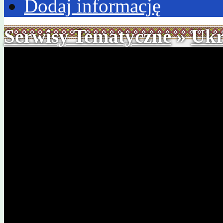
Dodaj informację
Serwisy Tematyczne
»
Ukr