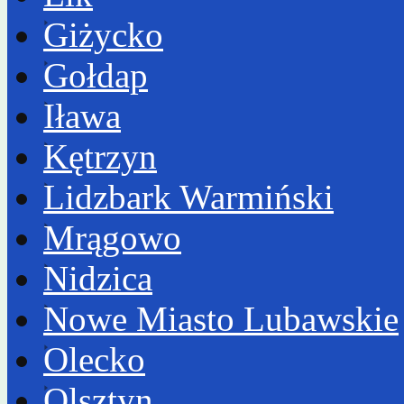
Giżycko
Gołdap
Iława
Kętrzyn
Lidzbark Warmiński
Mrągowo
Nidzica
Nowe Miasto Lubawskie
Olecko
Olsztyn