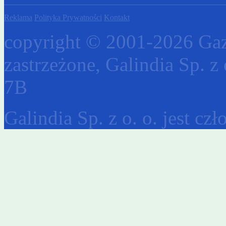
Reklama
Polityka Prywatności
Kontakt
copyright © 2001-2026 Gaz
zastrzeżone, Galindia Sp. z 
7B
Galindia Sp. z o. o. jest c