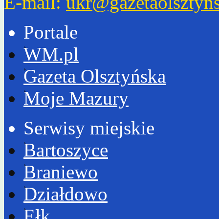
E-mail:
ukr@gazetaolsztyns
Portale
WM.pl
Gazeta Olsztyńska
Moje Mazury
Serwisy miejskie
Bartoszyce
Braniewo
Działdowo
Ełk