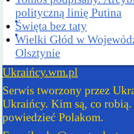
polityczną linię Putina
Święta bez taty
Wielki Głód w Wojewódzk
Olsztynie
Ukraińcy.wm.pl
Serwis tworzony przez Ukr
Ukraińcy. Kim są, co robią
powiedzieć Polakom.