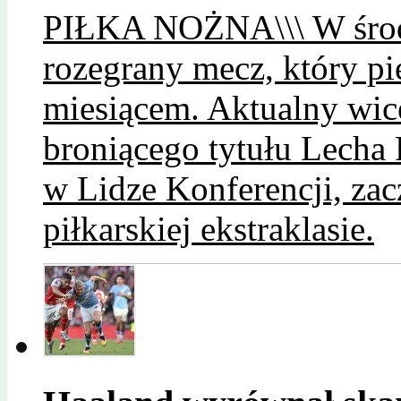
PIŁKA NOŻNA\\\ W środ
rozegrany mecz, który pi
miesiącem. Aktualny wic
broniącego tytułu Lecha 
w Lidze Konferencji, zac
piłkarskiej ekstraklasie.