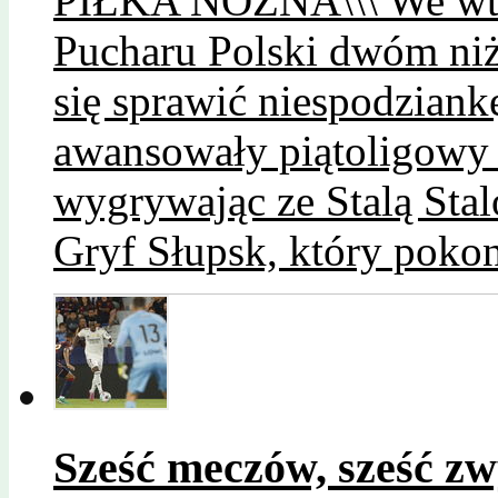
PIŁKA NOŻNA\\\ We wto
Pucharu Polski dwóm ni
się sprawić niespodziank
awansowały piątoligowy
wygrywając ze Stalą Sta
Gryf Słupsk, który poko
Sześć meczów, sześć zw