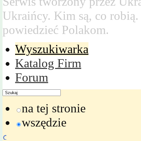
Serwis tworzony przez Ukr
Ukraińcy. Kim są, co robią
powiedzieć Polakom.
Wyszukiwarka
Katalog Firm
Forum
na tej stronie
wszędzie