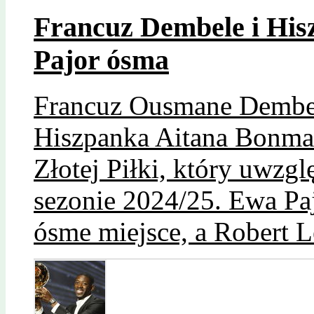
Francuz Dembele i His
Pajor ósma
Francuz Ousmane Dembele
Hiszpanka Aitana Bonmat
Złotej Piłki, który uwzg
sezonie 2024/25. Ewa Paj
ósme miejsce, a Robert 