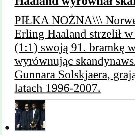
Haaland wyrównał skan
PIŁKA NOŻNA\\\ Norwesk
Erling Haaland strzelił
(1:1) swoją 91. bramkę w
wyrównując skandynawsk
Gunnara Solskjaera, gra
latach 1996-2007.