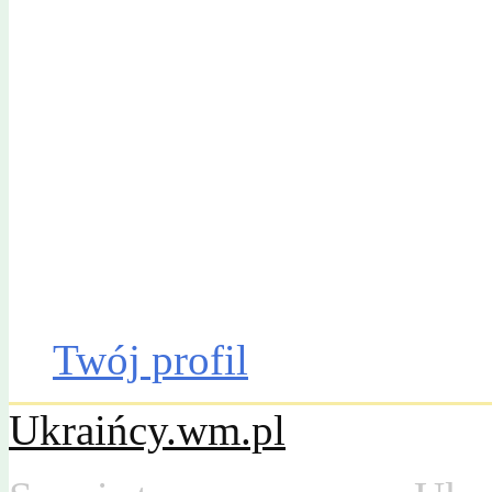
Gazeta Olsztyńska
Katalog firm
Drobniak
Moto
Dom
Praca
Twój profil
Ukraińcy.wm.pl