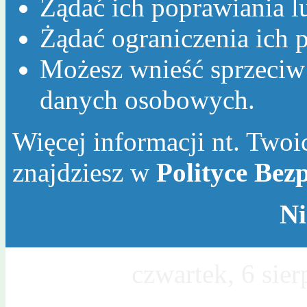
Żądać ich poprawiania l
Żądać ograniczenia ich p
Możesz wnieść sprzeciw
danych osobowych.
Więcej informacji nt. Twoic
znajdziesz w
Polityce Bez
Ni
Dzisiaj jest
czwartek, 6 sie
Sławy, Wincentego