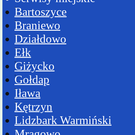
Bartoszyce
Braniewo
Działdowo
Ełk
Giżycko
Gołdap
Iława
Kętrzyn
Lidzbark Warmiński
Mrągowo