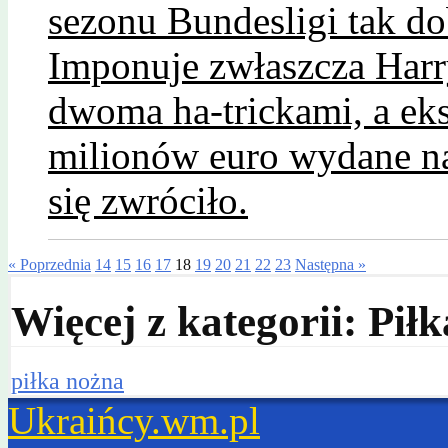
sezonu Bundesligi tak d
Imponuje zwłaszcza Harry
dwoma ha-trickami, a eks
milionów euro wydane na
się zwróciło.
« Poprzednia
14
15
16
17
18
19
20
21
22
23
Następna »
Więcej z kategorii: Pił
piłka nożna
Ukraińcy.wm.pl