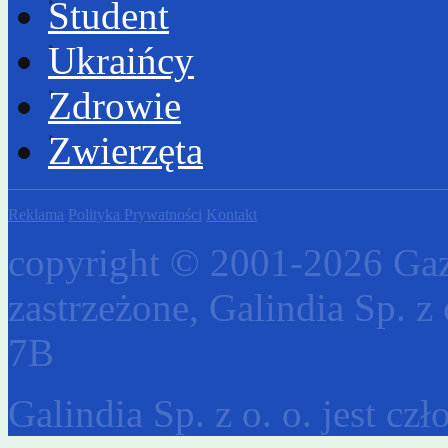
Student
Ukraińcy
Zdrowie
Zwierzęta
Reklama
Polityka Prywatności
Kontakt
copyright © 2001-2026 Gaz
zastrzeżone, Galindia Sp. z 
7B
Galindia Sp. z o. o. jest c