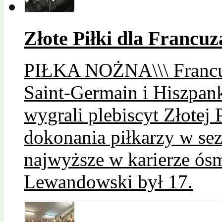
Złote Piłki dla Francuz
PIŁKA NOŻNA\\\ Francu
Saint-Germain i Hiszpan
wygrali plebiscyt Złotej 
dokonania piłkarzy w sez
najwyższe w karierze ósm
Lewandowski był 17.